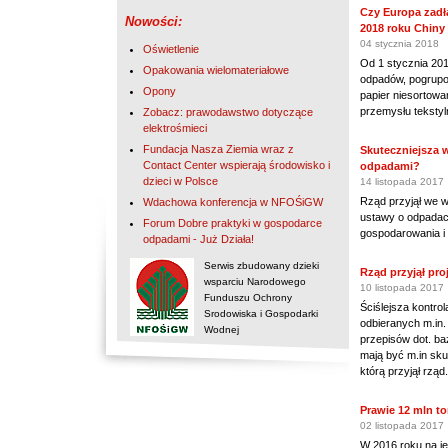
Czy Europa zadł
Nowości:
2018 roku Chiny
04 stycznia 2018
Oświetlenie
Od 1 stycznia 201
Opakowania wielomateriałowe
odpadów, pogrupow
Opony
papier niesortow
przemysłu teksty
Zobacz: prawodawstwo dotyczące
elektrośmieci
Fundacja Nasza Ziemia wraz z
Skuteczniejsza w
Contact Center wspierają środowisko i
odpadami?
dzieci w Polsce
14 listopada 2017
Rząd przyjął we wt
Wdachowa konferencja w NFOŚiGW
ustawy o odpadac
Forum Dobre praktyki w gospodarce
gospodarowania i 
odpadami - Już Działa!
Serwis zbudowany dzieki
Rząd przyjął pro
wsparciu Narodowego
10 listopada 2017
Funduszu Ochrony
Ściślejsza kontr
Srodowiska i Gospodarki
odbieranych m.in.
Wodnej
przepisów dot. ba
mają być m.in sku
którą przyjął rząd.
Prawie 12 mln 
02 listopada 2017
W 2016 roku na j