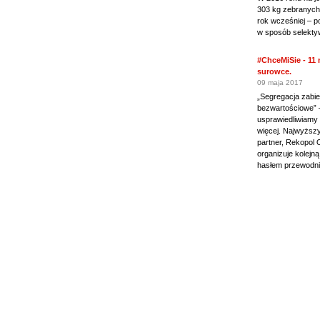
303 kg zebranych 
rok wcześniej – p
w sposób selekty
#ChceMiSie - 11
surowce.
09 maja 2017
„Segregacja zabier
bezwartościowe” –
usprawiedliwiamy
więcej. Najwyższy
partner, Rekopol
organizuje kolejn
hasłem przewodni